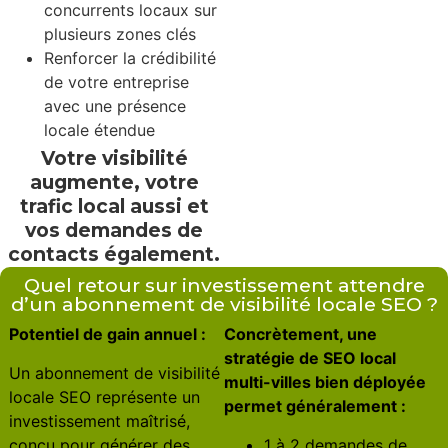
concurrents locaux sur
plusieurs zones clés
Renforcer la crédibilité
de votre entreprise
avec une présence
locale étendue
Votre visibilité
augmente, votre
trafic local aussi et
vos demandes de
contacts également.
Quel retour sur investissement attendre
d’un abonnement de visibilité locale SEO ?
Potentiel de gain annuel :
Concrètement, une
stratégie de SEO local
Un abonnement de visibilité
multi-villes bien déployée
locale SEO représente un
permet généralement :
investissement maîtrisé,
conçu pour générer des
1 à 2 demandes de