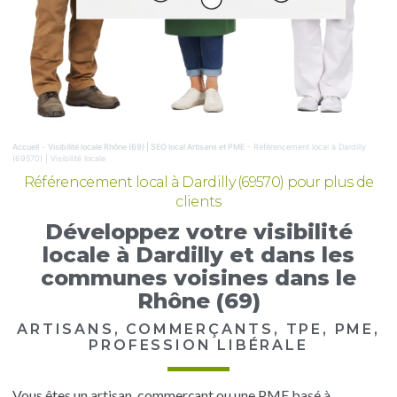
Accueil
-
Visibilité locale Rhône (69) | SEO local Artisans et PME
-
Référencement local à Dardilly
(69570) | Visibilité locale
Référencement local à Dardilly (69570) pour plus de
clients
Développez votre visibilité
locale à Dardilly et dans les
communes voisines dans le
Rhône (69)
ARTISANS, COMMERÇANTS, TPE, PME,
PROFESSION LIBÉRALE
Vous êtes un artisan, commerçant ou une PME basé à