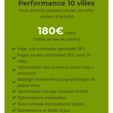
Performance 10 villes
Pour dominer plusieurs zones de votre
secteur d'activité
180€
/ mois
(1200€ de frais de création)
Page ville principale optimisée SEO
Pages locales optimisées SEO pour 10
villes
Optimisation des contenus (mots-clés +
structure)
Maillage interne entre page principale et
pages villes
Optimisation Google Business Profile
Optimisations mensuelles
Suivi mensuel des positions locales
Maintenance et mises à jour