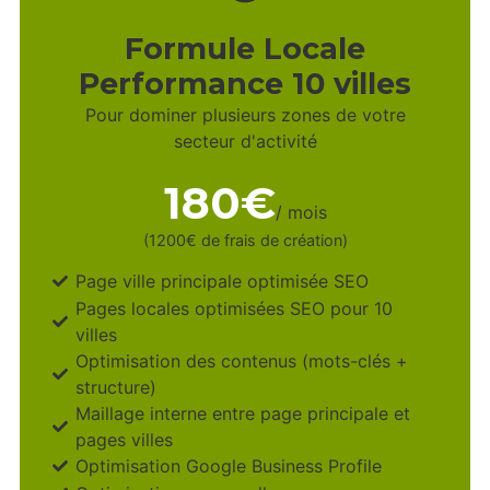
Formule Locale
Performance 10 villes
Pour dominer plusieurs zones de votre
secteur d'activité
180€
/ mois
(1200€ de frais de création)
Page ville principale optimisée SEO
Pages locales optimisées SEO pour 10
villes
Optimisation des contenus (mots-clés +
structure)
Maillage interne entre page principale et
pages villes
Optimisation Google Business Profile