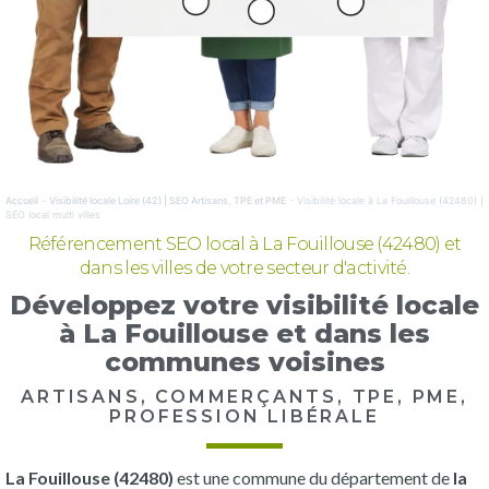
Accueil
-
Visibilité locale Loire (42) | SEO Artisans, TPE et PME
-
Visibilité locale à La Fouillouse (42480) |
SEO local multi villes
Référencement SEO local à La Fouillouse (42480) et
dans les villes de votre secteur d'activité.
Développez votre visibilité locale
à La Fouillouse et dans les
communes voisines
ARTISANS, COMMERÇANTS, TPE, PME,
PROFESSION LIBÉRALE
La Fouillouse (42480)
est une commune du département de
la