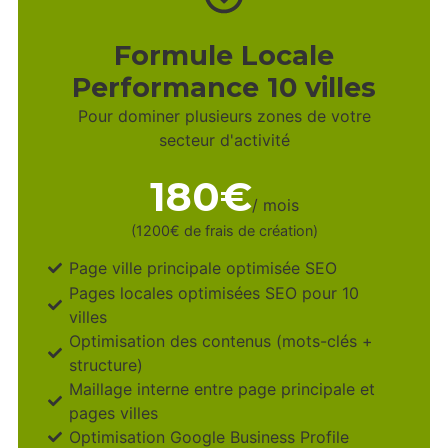
Formule Locale
Performance 10 villes
Pour dominer plusieurs zones de votre
secteur d'activité
180€
/ mois
(1200€ de frais de création)
Page ville principale optimisée SEO
Pages locales optimisées SEO pour 10
villes
Optimisation des contenus (mots-clés +
structure)
Maillage interne entre page principale et
pages villes
Optimisation Google Business Profile