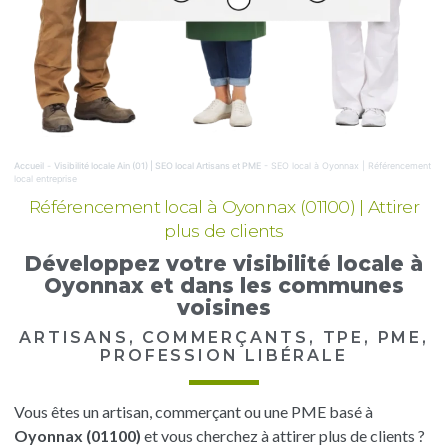
Accueil
-
Visibilité locale Ain (01) | SEO local Artisans et PME
-
SEO local à Oyonnax | Référencement
local entreprise
Référencement local à Oyonnax (01100) | Attirer
plus de clients
Développez votre visibilité locale à
Oyonnax et dans les communes
voisines
ARTISANS, COMMERÇANTS, TPE, PME,
PROFESSION LIBÉRALE
Vous êtes un artisan, commerçant ou une PME basé à
Oyonnax (01100)
et vous cherchez à attirer plus de clients ?