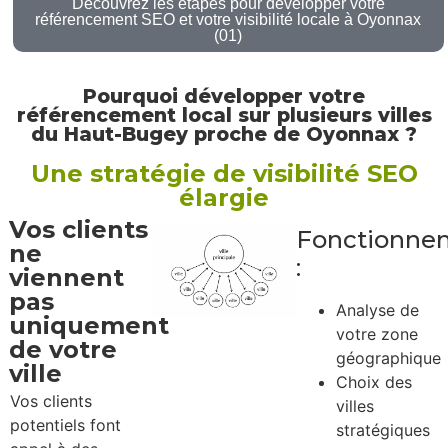
Découvrez les étapes pour développer votre
référencement SEO et votre visibilité locale à Oyonnax
(01)
Pourquoi développer votre
référencement local sur plusieurs villes
du Haut-Bugey proche de Oyonnax ?
Une stratégie de visibilité SEO
élargie
Vos clients
Fonctionne
ne
:
viennent
pas
Analyse de
uniquement
votre zone
de votre
géographique
ville
Choix des
Vos clients
villes
potentiels font
stratégiques