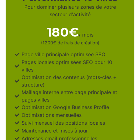
Pour dominer plusieurs zones de votre
secteur d'activité
180€
/ mois
(1200€ de frais de création)
Page ville principale optimisée SEO
Pages locales optimisées SEO pour 10
villes
Optimisation des contenus (mots-clés +
structure)
Maillage interne entre page principale et
pages villes
Optimisation Google Business Profile
Optimisations mensuelles
Suivi mensuel des positions locales
Maintenance et mises à jour
Adresses email professionnelles